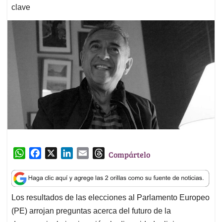
clave
W
F
X
L
E
T
Compártelo
h
a
i
m
h
a
c
n
a
r
t
e
k
i
e
Los resultados de las elecciones al Parlamento Europeo
s
b
e
l
a
(PE) arrojan preguntas acerca del futuro de la
A
o
d
d