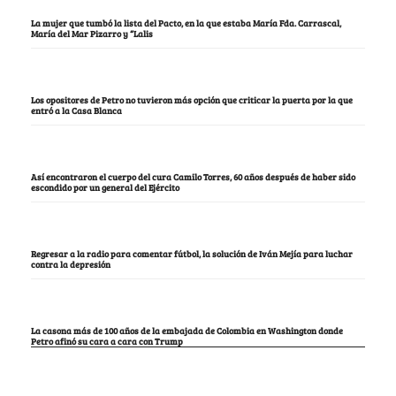
La mujer que tumbó la lista del Pacto, en la que estaba María Fda. Carrascal,
María del Mar Pizarro y “Lalis
Los opositores de Petro no tuvieron más opción que criticar la puerta por la que
entró a la Casa Blanca
Así encontraron el cuerpo del cura Camilo Torres, 60 años después de haber sido
escondido por un general del Ejército
Regresar a la radio para comentar fútbol, la solución de Iván Mejía para luchar
contra la depresión
La casona más de 100 años de la embajada de Colombia en Washington donde
Petro afinó su cara a cara con Trump