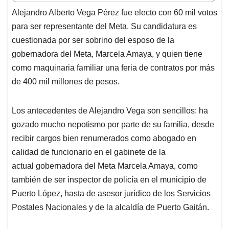
t
e
k
i
e
Alejandro Alberto Vega Pérez fue electo con 60 mil votos
s
b
e
l
a
para ser representante del Meta. Su candidatura es
A
o
d
d
p
o
I
s
cuestionada por ser sobrino del esposo de la
p
k
n
gobernadora del Meta, Marcela Amaya, y quien tiene
como maquinaria familiar una feria de contratos por más
de 400 mil millones de pesos.
Los antecedentes de Alejandro Vega son sencillos: ha
gozado mucho nepotismo por parte de su familia, desde
recibir cargos bien renumerados como abogado en
calidad de funcionario en el gabinete de la
actual gobernadora del Meta Marcela Amaya, como
también de ser inspector de policía en el municipio de
Puerto López, hasta de asesor jurídico de los Servicios
Postales Nacionales y de la alcaldía de Puerto Gaitán.