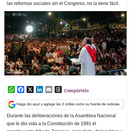
las reformas sociales sin el Congreso, no la tiene fácil.
W
F
X
L
E
T
Compártelo
h
a
i
m
h
a
c
n
a
r
t
e
k
i
e
Durante las deliberaciones de la Asamblea Nacional
s
b
e
l
a
que le dio vida a la Constitución de 1991 el
A
o
d
d