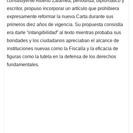
p
o
I
s
constituyente Alberto Zalamea, periodista, diplomático y
p
k
n
escritor, propuso incorporar un artículo que prohibiera
expresamente reformar la nueva Carta durante sus
primeros diez años de vigencia. Su propuesta consistía
era darle “
intangibilidad
” al texto mientras probaba sus
bondades y los ciudadanos apreciaban el alcance de
instituciones nuevas como la Fiscalía y la eficacia de
figuras como la tutela en la defensa de los derechos
fundamentales.