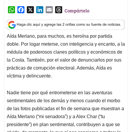
W
F
X
L
E
T
Compártelo
h
a
i
m
h
a
c
n
a
r
t
e
k
i
e
Aída Merlano, para muchos, es heroína por partida
s
b
e
l
a
doble. Por logar meterse, con inteligencia y encanto, a la
A
o
d
d
p
o
I
s
médula de poderosos clanes políticos y económicos de
p
k
n
la Costa. También, por el valor de denunciarlos por sus
prácticas de corrupción electoral. Además, Aída es
víctima y delincuente.
Nadie tiene por qué entrometerse en las aventuras
sentimentales de los demás y menos cuando el morbo
de las fotos publicadas el fin de semana que muestran a
Aída Merlano (“mi senadora”) y a Alex Char (“tu
presidente”) en plan sentimental, contribuyen a que se