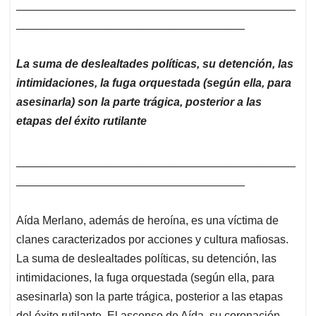
____________________________________________
____________________________________
La suma de deslealtades políticas, su detención, las
intimidaciones, la fuga orquestada (según ella, para
asesinarla) son la parte trágica, posterior a las
etapas del éxito rutilante
____________________________________________
____________________________________
Aída Merlano, además de heroína, es una víctima de
clanes caracterizados por acciones y cultura mafiosas.
La suma de deslealtades políticas, su detención, las
intimidaciones, la fuga orquestada (según ella, para
asesinarla) son la parte trágica, posterior a las etapas
del éxito rutilante. El ascenso de Aída, su coronación