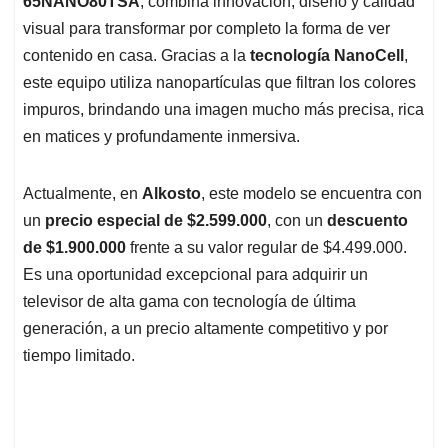
65NANO80TSA
, combina innovación, diseño y calidad
A
o
d
d
p
o
I
s
visual para transformar por completo la forma de ver
p
k
n
contenido en casa. Gracias a la
tecnología NanoCell
,
este equipo utiliza nanopartículas que filtran los colores
impuros, brindando una imagen mucho más precisa, rica
en matices y profundamente inmersiva.
Actualmente, en
Alkosto
, este modelo se encuentra con
un
precio especial de $2.599.000
, con un
descuento
de $1.900.000
frente a su valor regular de $4.499.000.
Es una oportunidad excepcional para adquirir un
televisor de alta gama con tecnología de última
generación, a un precio altamente competitivo y por
tiempo limitado.