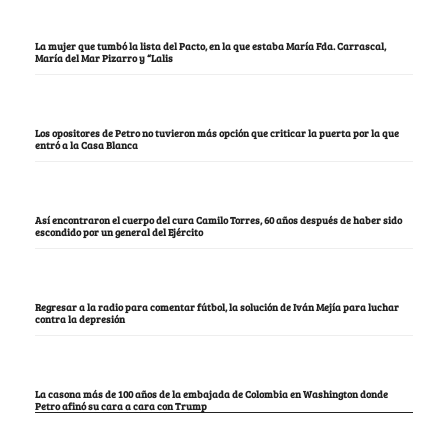
La mujer que tumbó la lista del Pacto, en la que estaba María Fda. Carrascal,
María del Mar Pizarro y “Lalis
Los opositores de Petro no tuvieron más opción que criticar la puerta por la que
entró a la Casa Blanca
Así encontraron el cuerpo del cura Camilo Torres, 60 años después de haber sido
escondido por un general del Ejército
Regresar a la radio para comentar fútbol, la solución de Iván Mejía para luchar
contra la depresión
La casona más de 100 años de la embajada de Colombia en Washington donde
Petro afinó su cara a cara con Trump