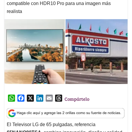
compatible con HDR10 Pro para una imagen más
realista
W
F
X
L
E
T
Compártelo
h
a
i
m
h
a
c
n
a
r
t
e
k
i
e
El Televisor LG de 65 pulgadas, referencia
s
b
e
l
a