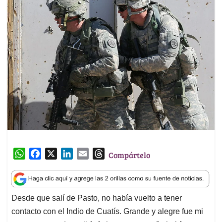
W
F
X
L
E
T
Compártelo
h
a
i
m
h
a
c
n
a
r
t
e
k
i
e
Desde que salí de Pasto, no había vuelto a tener
s
b
e
l
a
contacto con el Indio de Cuatís. Grande y alegre fue mi
A
o
d
d