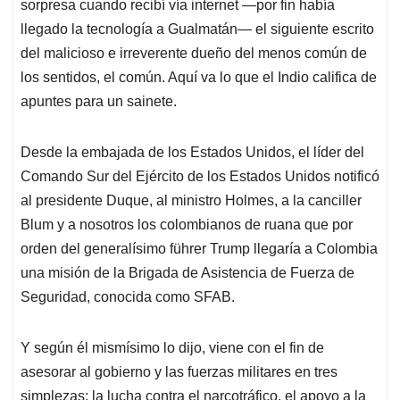
p
o
I
s
sorpresa cuando recibí vía internet —por fin había
p
k
n
llegado la tecnología a Gualmatán— el siguiente escrito
del malicioso e irreverente dueño del menos común de
los sentidos, el común. Aquí va lo que el Indio califica de
apuntes para un sainete.
Desde la embajada de los Estados Unidos, el líder del
Comando Sur del Ejército de los Estados Unidos notificó
al presidente Duque, al ministro Holmes, a la canciller
Blum y a nosotros los colombianos de ruana que por
orden del generalísimo führer Trump llegaría a Colombia
una misión de la Brigada de Asistencia de Fuerza de
Seguridad, conocida como SFAB.
Y según él mismísimo lo dijo, viene con el fin de
asesorar al gobierno y las fuerzas militares en tres
simplezas: la lucha contra el narcotráfico, el apoyo a la