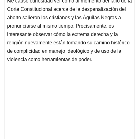
Me causó curiosidad ver cómo al momento del fallo de la
s
b
e
l
a
Corte Constitucional acerca de la despenalización del
A
o
d
d
p
o
I
s
aborto salieron los cristianos y las Águilas Negras a
p
k
n
pronunciarse al mismo tiempo. Precisamente, es
interesante observar cómo la extrema derecha y la
religión nuevamente están tomando su camino histórico
de complicidad en manejo ideológico y de uso de la
violencia como herramientas de poder.