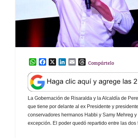
W
F
X
L
E
T
Compártelo
h
a
i
m
h
a
c
n
a
r
t
e
k
i
e
s
b
e
l
a
A
o
d
d
La Gobernación de Risaralda y la Alcaldía de Pere
p
o
I
s
que tiene por delante al ex Presidente y presidente
p
k
n
conservadores hermanos Habbi y Samy Mehreg y la
excepción. El poder quedó repartido entre las do