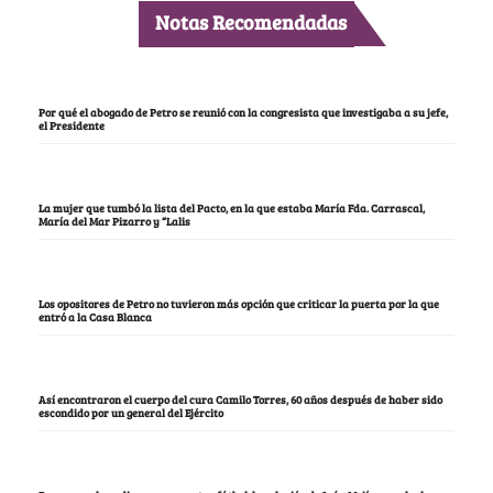
Notas Recomendadas
Por qué el abogado de Petro se reunió con la congresista que investigaba a su jefe,
el Presidente
La mujer que tumbó la lista del Pacto, en la que estaba María Fda. Carrascal,
María del Mar Pizarro y “Lalis
Los opositores de Petro no tuvieron más opción que criticar la puerta por la que
entró a la Casa Blanca
Así encontraron el cuerpo del cura Camilo Torres, 60 años después de haber sido
escondido por un general del Ejército