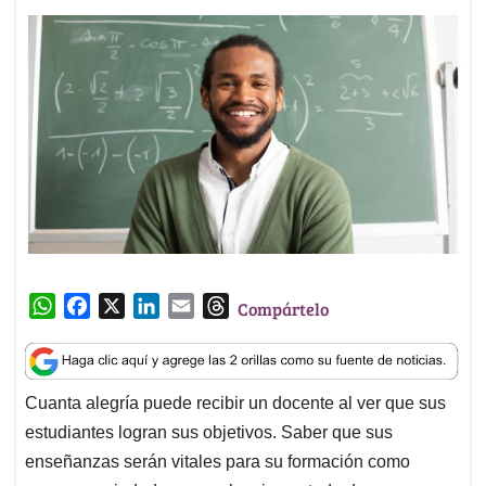
W
F
X
L
E
T
Compártelo
h
a
i
m
h
a
c
n
a
r
t
e
k
i
e
Cuanta alegría puede recibir un docente al ver que sus
s
b
e
l
a
estudiantes logran sus objetivos. Saber que sus
A
o
d
d
p
o
I
s
enseñanzas serán vitales para su formación como