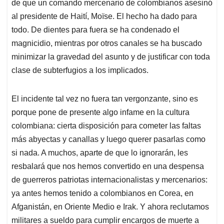
de que un comando mercenario de colombianos asesinó
A
o
d
d
p
o
I
s
al presidente de Haití, Moïse. El hecho ha dado para
p
k
n
todo. De dientes para fuera se ha condenado el
magnicidio, mientras por otros canales se ha buscado
minimizar la gravedad del asunto y de justificar con toda
clase de subterfugios a los implicados.
El incidente tal vez no fuera tan vergonzante, sino es
porque pone de presente algo infame en la cultura
colombiana: cierta disposición para cometer las faltas
más abyectas y canallas y luego querer pasarlas como
si nada. A muchos, aparte de que lo ignorarán, les
resbalará que nos hemos convertido en una despensa
de guerreros patriotas internacionalistas y mercenarios:
ya antes hemos tenido a colombianos en Corea, en
Afganistán, en Oriente Medio e Irak. Y ahora reclutamos
militares a sueldo para cumplir encargos de muerte a