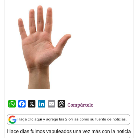
W
F
X
L
E
T
Compártelo
h
a
i
m
h
a
c
n
a
r
t
e
k
i
e
Hace días fuimos vapuleados una vez más con la noticia
s
b
e
l
a