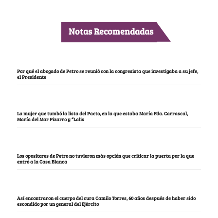
Notas Recomendadas
Por qué el abogado de Petro se reunió con la congresista que investigaba a su jefe,
el Presidente
La mujer que tumbó la lista del Pacto, en la que estaba María Fda. Carrascal,
María del Mar Pizarro y “Lalis
Los opositores de Petro no tuvieron más opción que criticar la puerta por la que
entró a la Casa Blanca
Así encontraron el cuerpo del cura Camilo Torres, 60 años después de haber sido
escondido por un general del Ejército