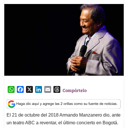
W
F
X
L
E
T
Compártelo
h
a
i
m
h
a
c
n
a
r
t
e
k
i
e
El 21 de octubre del 2018 Armando Manzanero dio, ante
s
b
e
l
a
un teatro ABC a reventar, el último concierto en Bogotá.
A
o
d
d