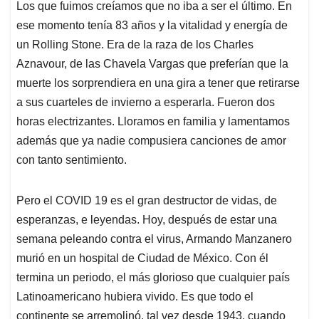
p
o
I
s
Los que fuimos creíamos que no iba a ser el último. En
p
k
n
ese momento tenía 83 años y la vitalidad y energía de
un Rolling Stone. Era de la raza de los Charles
Aznavour, de las Chavela Vargas que preferían que la
muerte los sorprendiera en una gira a tener que retirarse
a sus cuarteles de invierno a esperarla. Fueron dos
horas electrizantes. Lloramos en familia y lamentamos
además que ya nadie compusiera canciones de amor
con tanto sentimiento.
Pero el COVID 19 es el gran destructor de vidas, de
esperanzas, e leyendas. Hoy, después de estar una
semana peleando contra el virus, Armando Manzanero
murió en un hospital de Ciudad de México. Con él
termina un periodo, el más glorioso que cualquier país
Latinoamericano hubiera vivido. Es que todo el
continente se arremolinó, tal vez desde 1943, cuando