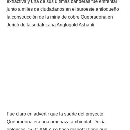
p
k
n
extractiva y una de sus últimas banderas fue enfrentar
junto a miles de ciudadanos en el suroeste antioqueño
la construcción de la mina de cobre Quebradona en
Jericó de la sudafricana Anglogold Ashanti.
Fue claro en advertir que la suerte del proyecto
Quebradona era una amenaza ambiental. Decía
entonces, “Si la ANLA se hace respetar tiene que