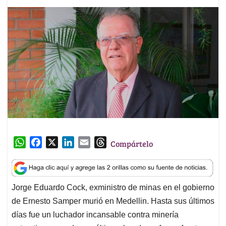
W
F
X
L
E
T
Compártelo
h
a
i
m
h
a
c
n
a
r
t
e
k
i
e
Jorge Eduardo Cock, exministro de minas en el gobierno
s
b
e
l
a
de Ernesto Samper murió en Medellin. Hasta sus últimos
A
o
d
d
p
o
I
s
días fue un luchador incansable contra minería