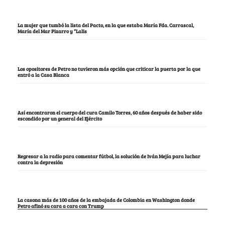
La mujer que tumbó la lista del Pacto, en la que estaba María Fda. Carrascal,
María del Mar Pizarro y “Lalis
Los opositores de Petro no tuvieron más opción que criticar la puerta por la que
entró a la Casa Blanca
Así encontraron el cuerpo del cura Camilo Torres, 60 años después de haber sido
escondido por un general del Ejército
Regresar a la radio para comentar fútbol, la solución de Iván Mejía para luchar
contra la depresión
La casona más de 100 años de la embajada de Colombia en Washington donde
Petro afinó su cara a cara con Trump