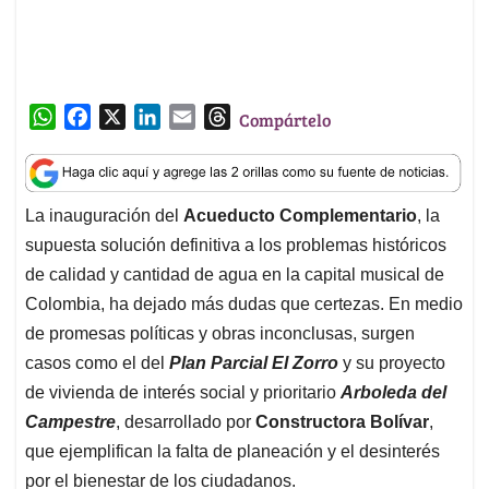
W
F
X
L
E
T
Compártelo
h
a
i
m
h
a
c
n
a
r
t
e
k
i
e
La inauguración del
Acueducto Complementario
, la
s
b
e
l
a
supuesta solución definitiva a los problemas históricos
A
o
d
d
p
o
I
s
de calidad y cantidad de agua en la capital musical de
p
k
n
Colombia, ha dejado más dudas que certezas. En medio
de promesas políticas y obras inconclusas, surgen
casos como el del
Plan Parcial El Zorro
y su proyecto
de vivienda de interés social y prioritario
Arboleda del
Campestre
, desarrollado por
Constructora Bolívar
,
que ejemplifican la falta de planeación y el desinterés
por el bienestar de los ciudadanos.