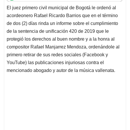
t
e
k
i
e
El juez primero civil municipal de Bogotá le ordenó al
s
b
e
l
a
acordeonero Rafael Ricardo Barrios que en el término
A
o
d
d
p
o
I
s
de dos (2) días rinda un informe sobre el cumplimiento
p
k
n
de la sentencia de unificación 420 de 2019 que le
protegió los derechos al buen nombre y a la honra al
compositor Rafael Manjarrez Mendoza, ordenándole al
primero retirar de sus redes sociales (Facebook y
YouTube) las publicaciones injuriosas contra el
mencionado abogado y autor de la música vallenata.