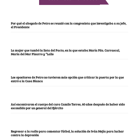
Por qué el abogado de Petro se reunió con la congresista que investigaba a su jefe,
el Presidente
La mujer que tumbó la lista del Pacto, en la que estaba María Fda. Carrascal,
María del Mar Pizarro y “Lalis
Los opositores de Petro no tuvieron más opción que criticar la puerta por la que
entró a la Casa Blanca
Así encontraron el cuerpo del cura Camilo Torres, 60 años después de haber sido
escondido por un general del Ejército
Regresar a la radio para comentar fútbol, la solución de Iván Mejía para luchar
contra la depresión