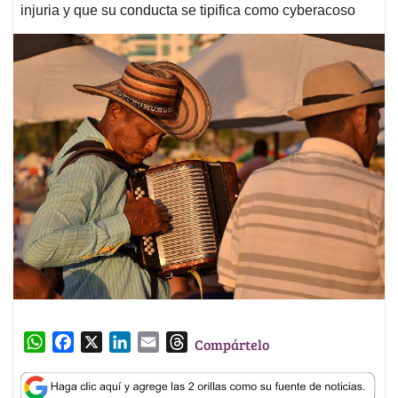
injuria y que su conducta se tipifica como cyberacoso
W
F
X
L
E
T
Compártelo
h
a
i
m
h
a
c
n
a
r