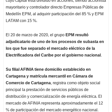
cuyo capital está dividido en acciones, siendo accionista
A
o
d
d
p
o
I
s
mayoritario y controlador directo Empresas Públicas de
p
k
n
Medellín EPM, al adquirir participación del 85 % y EPM
LATAM con 15 %.
El 20 de marzo de 2020, el grupo
EPM resultó
adjudicatario de uno de los procesos de subasta en
los que fue separado el mercado eléctrico de la
Electrificadora del Caribe por el gobierno nacional
.
Su filial AFINIA tiene domicilio establecido en
Cartagena y matrícula mercantil en Cámara de
Comercio de Cartagena
, registra como objeto social
principal la prestación de servicios públicos de
distribución y comercialización de energía eléctrica. El
mercado de AFINIA representa aproximadamente el 12
% de participación del mercado energético nacional.