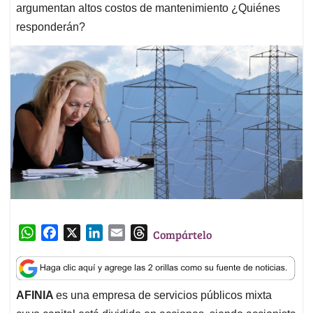
argumentan altos costos de mantenimiento ¿Quiénes
responderán?
W
F
X
L
E
T
Compártelo
h
a
i
m
h
a
c
n
a
r
t
e
k
i
e
AFINIA
es una empresa de servicios públicos mixta
s
b
e
l
a