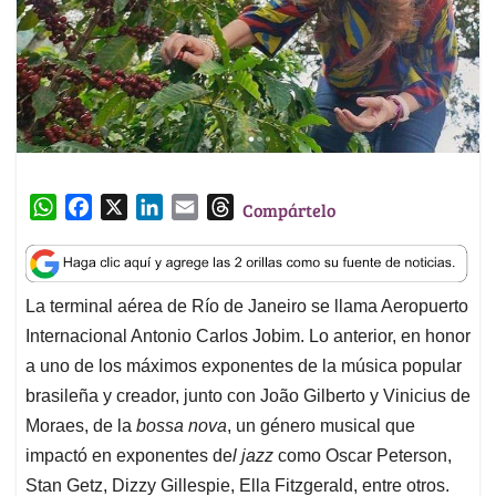
W
F
X
L
E
T
Compártelo
h
a
i
m
h
a
c
n
a
r
t
e
k
i
e
La terminal aérea de Río de Janeiro se llama Aeropuerto
s
b
e
l
a
Internacional Antonio Carlos Jobim. Lo anterior, en honor
A
o
d
d
p
o
I
s
a uno de los máximos exponentes de la música popular
p
k
n
brasileña y creador, junto con João Gilberto y Vinicius de
Moraes, de la
bossa nova
, un género musical que
impactó en exponentes de
l jazz
como Oscar Peterson,
Stan Getz, Dizzy Gillespie, Ella Fitzgerald, entre otros.