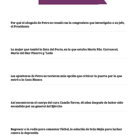
Por qué el abogado de Petro se reunió con la congresista que investigaba a su jefe,
el Presidente
La mujer que tumbó la lista del Pacto, en la que estaba María Fda. Carrascal,
María del Mar Pizarro y “Lalis
Los opositores de Petro no tuvieron más opción que criticar la puerta por la que
entró a la Casa Blanca
Así encontraron el cuerpo del cura Camilo Torres, 60 años después de haber sido
escondido por un general del Ejército
Regresar a la radio para comentar fútbol, la solución de Iván Mejía para luchar
contra la depresión