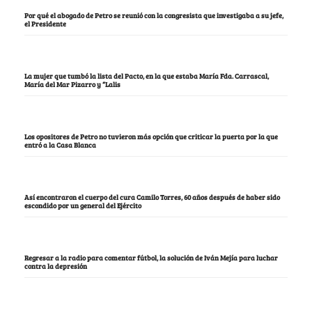
Por qué el abogado de Petro se reunió con la congresista que investigaba a su jefe,
el Presidente
La mujer que tumbó la lista del Pacto, en la que estaba María Fda. Carrascal,
María del Mar Pizarro y “Lalis
Los opositores de Petro no tuvieron más opción que criticar la puerta por la que
entró a la Casa Blanca
Así encontraron el cuerpo del cura Camilo Torres, 60 años después de haber sido
escondido por un general del Ejército
Regresar a la radio para comentar fútbol, la solución de Iván Mejía para luchar
contra la depresión