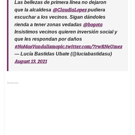
Las bellezas de primera línea no dejaron
@ClaudiaLopez
que la alcaldesa ⁦
⁩ pudiera
escuchar a los vecinos. Sigan dándoles
@bogota
rienda a tener zonas vedadas
Insistimos vecinos quieren inversión social y
que les respondan por daños
#NoMasVandalismo
pic.twitter.com/7rwRNeUmez
— Lucía Bastidas Ubate (@luciabastidasu)
August 13, 2021
Anuncios.