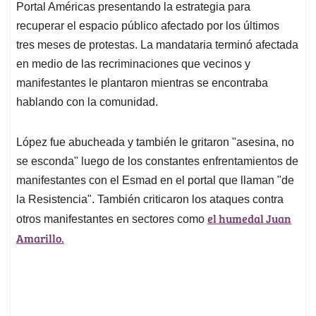
Portal Américas presentando la estrategia para
A
o
d
d
p
o
I
s
recuperar el espacio público afectado por los últimos
p
k
n
tres meses de protestas. La mandataria terminó afectada
en medio de las recriminaciones que vecinos y
manifestantes le plantaron mientras se encontraba
hablando con la comunidad.
López fue abucheada y también le gritaron "asesina, no
se esconda" luego de los constantes enfrentamientos de
manifestantes con el Esmad en el portal que llaman "de
la Resistencia". También criticaron los ataques contra
el humedal Juan
otros manifestantes en sectores como
Amarillo.