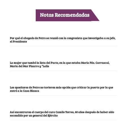
Notas Recomendadas
Por qué el abogado de Petro se reunió con la congresista que investigaba a su jefe,
el Presidente
La mujer que tumbó la lista del Pacto, en la que estaba María Fda. Carrascal,
María del Mar Pizarro y “Lalis
Los opositores de Petro no tuvieron más opción que criticar la puerta por la que
entró a la Casa Blanca
Así encontraron el cuerpo del cura Camilo Torres, 60 años después de haber sido
escondido por un general del Ejército