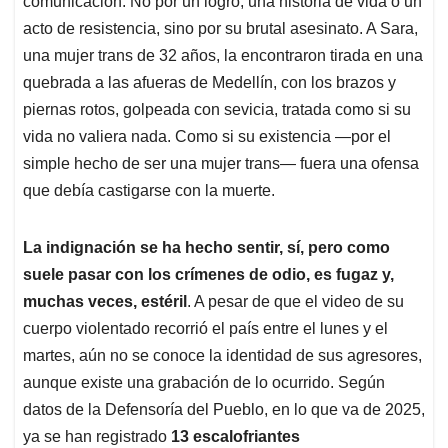
p
o
I
s
comunicación. No por un logro, una historia de vida o un
p
k
n
acto de resistencia, sino por su brutal asesinato. A Sara,
una mujer trans de 32 años, la encontraron tirada en una
quebrada a las afueras de Medellín, con los brazos y
piernas rotos, golpeada con sevicia, tratada como si su
vida no valiera nada. Como si su existencia —por el
simple hecho de ser una mujer trans— fuera una ofensa
que debía castigarse con la muerte.
La indignación se ha hecho sentir, sí, pero como
suele pasar con los crímenes de odio, es fugaz y,
muchas veces, estéril
. A pesar de que el video de su
cuerpo violentado recorrió el país entre el lunes y el
martes, aún no se conoce la identidad de sus agresores,
aunque existe una grabación de lo ocurrido. Según
datos de la Defensoría del Pueblo, en lo que va de 2025,
ya se han registrado
13 escalofriantes