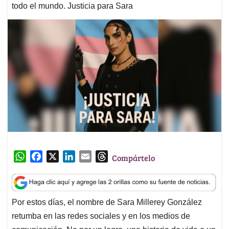
todo el mundo. Justicia para Sara
W
F
X
L
E
T
Compártelo
h
a
i
m
h
a
c
n
a
r
t
e
k
i
e
Por estos días, el nombre de Sara Millerey González
s
b
e
l
a
retumba en las redes sociales y en los medios de
A
o
d
d