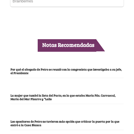
Notas Recomendadas
Por qué el abogado de Petro se reunió con la congresista que investigaba a su jefe,
el Presidente
La mujer que tumbó la lista del Pacto, en la que estaba María Fda. Carrascal,
María del Mar Pizarro y “Lalis
Los opositores de Petro no tuvieron más opción que criticar la puerta por la que
entró a la Casa Blanca