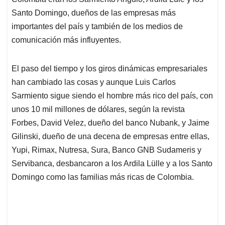
A
o
d
d
p
o
I
s
Santo Domingo, dueños de las empresas más
p
k
n
importantes del país y también de los medios de
comunicación más influyentes.
El paso del tiempo y los giros dinámicas empresariales
han cambiado las cosas y aunque Luis Carlos
Sarmiento sigue siendo el hombre más rico del país, con
unos 10 mil millones de dólares, según la revista
Forbes, David Velez, dueño del banco Nubank, y Jaime
Gilinski, dueño de una decena de empresas entre ellas,
Yupi, Rimax, Nutresa, Sura, Banco GNB Sudameris y
Servibanca, desbancaron a los Ardila Lülle y a los Santo
Domingo como las familias más ricas de Colombia.