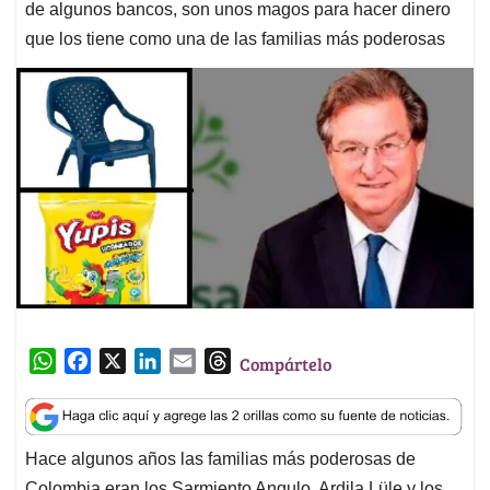
de algunos bancos, son unos magos para hacer dinero
que los tiene como una de las familias más poderosas
W
F
X
L
E
T
Compártelo
h
a
i
m
h
a
c
n
a
r
t
e
k
i
e
Hace algunos años las familias más poderosas de
s
b
e
l
a
Colombia eran los Sarmiento Angulo, Ardila Lüle y los