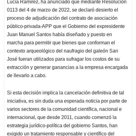
Lucía Ramírez, ha anunciado que mediante Resolución
A
o
d
d
p
o
I
s
0113 del 4 de marzo de 2022, se declaró desierto el
p
k
n
proceso de adjudicación del contrato de asociación
público-privada-APP que el Gobierno del expresidente
Juan Manuel Santos había diseñado y puesto en
marcha para permitir que bienes que conforman el
contexto arqueológico del naufragio del galeón San
José fueran utilizados para sufragar los costos de su
extracción y generar ganancias a la empresa encargada
de llevarlo a cabo.
Si esta decisión implica la cancelación definitiva de tal
iniciativa, es sin duda una esperada noticia por parte de
varios sectores de la comunidad científica, nacional e
internacional, que desde 2011, cuando comenzó la
estrategia jurídico-política del gobierno Santos, han
exigido un tratamiento responsable y científico del