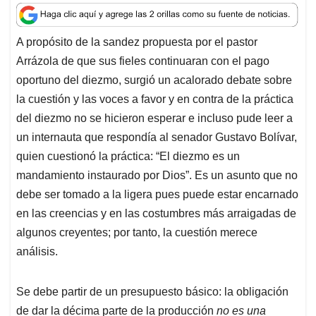
a
c
n
a
r
t
e
k
i
e
A propósito de la sandez propuesta por el pastor
s
b
e
l
a
Arrázola de que sus fieles continuaran con el pago
A
o
d
d
p
o
I
s
oportuno del diezmo, surgió un acalorado debate sobre
p
k
n
la cuestión y las voces a favor y en contra de la práctica
del diezmo no se hicieron esperar e incluso pude leer a
un internauta que respondía al senador Gustavo Bolívar,
quien cuestionó la práctica: “El diezmo es un
mandamiento instaurado por Dios”. Es un asunto que no
debe ser tomado a la ligera pues puede estar encarnado
en las creencias y en las costumbres más arraigadas de
algunos creyentes; por tanto, la cuestión merece
análisis.
Se debe partir de un presupuesto básico: la obligación
de dar la décima parte de la producción
no es una