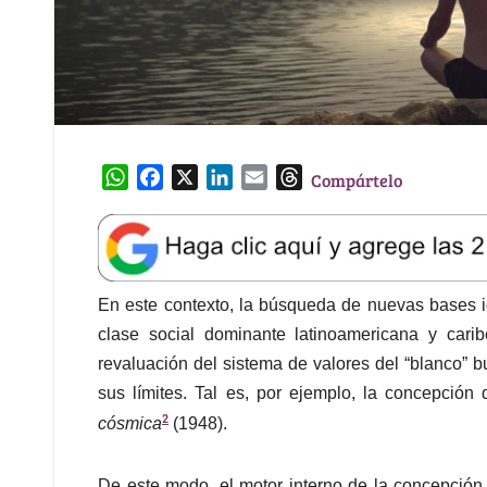
W
F
X
L
E
T
Compártelo
h
a
i
m
h
a
c
n
a
r
t
e
k
i
e
s
b
e
l
a
A
o
d
d
En este contexto, la búsqueda de nuevas bases id
p
o
I
s
clase social dominante latinoamericana y car
p
k
n
revaluación del sistema de valores del “blanco” 
sus límites. Tal es, por ejemplo, la concepció
2
cósmica
(1948).
De este modo, el motor interno de la concepción