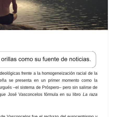
eológicas frente a la homogeneización racial de la
ibeña se presenta en un primer momento como la
burgués –el sistema de Próspero– pero sin salirse de
n que José Vasconcelos fórmula en su libro
La raza
 de Vasconcelos fue el rechazo del eurocentrismo y