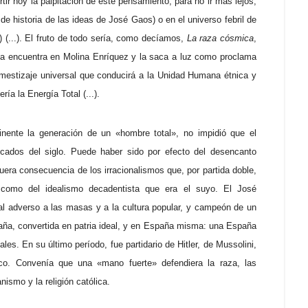
r hoy la palpitación de este pensamiento, para no ir más lejos,
de historia de las ideas de José Gaos) o en el universo febril de
 (...). El fruto de todo sería, como decíamos,
La raza cósmica
,
 la encuentra en Molina Enríquez y la saca a luz como proclama
 mestizaje universal que conducirá a la Unidad Humana étnica y
ía la Energía Total (...).
inente la generación de un «hombre total», no impidió que el
cados del siglo. Puede haber sido por efecto del desencanto
uera consecuencia de los irracionalismos que, por partida doble,
to como del idealismo decadentista que era el suyo. El José
ral adverso a las masas y a la cultura popular, y campeón de un
aña, convertida en patria ideal, y en España misma: una España
es. En su último período, fue partidario de Hitler, de Mussolini,
nco. Convenía que una «mano fuerte» defendiera la raza, las
ismo y la religión católica.