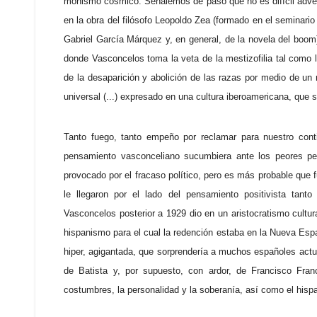
monismo cósmico. Señalemos de paso que no es difícil adverti
en la obra del filósofo Leopoldo Zea (formado en el seminario 
Gabriel García Márquez y, en general, de la novela del boom)
donde Vasconcelos toma la veta de la mestizofilia tal como
de la desaparición y abolición de las razas por medio de un
universal (...) expresado en una cultura iberoamericana, que ser
Tanto fuego, tanto empeño por reclamar para nuestro cont
pensamiento vasconceliano sucumbiera ante los peores pe
provocado por el fracaso político, pero es más probable que f
le llegaron por el lado del pensamiento positivista tan
Vasconcelos posterior a 1929 dio en un aristocratismo cultu
hispanismo para el cual la redención estaba en la Nueva Esp
hiper, agigantada, que sorprendería a muchos españoles actual
de Batista y, por supuesto, con ardor, de Francisco Fra
costumbres, la personalidad y la soberanía, así como el hispan