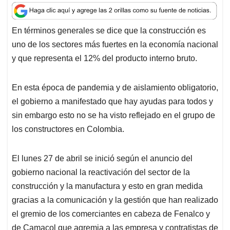
a
c
n
a
r
t
e
k
i
e
En términos generales se dice que la construcción es
s
b
e
l
a
uno de los sectores más fuertes en la economía nacional
A
o
d
d
p
o
I
s
y que representa el 12% del producto interno bruto.
p
k
n
En esta época de pandemia y de aislamiento obligatorio,
el gobierno a manifestado que hay ayudas para todos y
sin embargo esto no se ha visto reflejado en el grupo de
los constructores en Colombia.
El lunes 27 de abril se inició según el anuncio del
gobierno nacional la reactivación del sector de la
construcción y la manufactura y esto en gran medida
gracias a la comunicación y la gestión que han realizado
el gremio de los comerciantes en cabeza de Fenalco y
de Camacol que agremia a las empresa y contratistas de