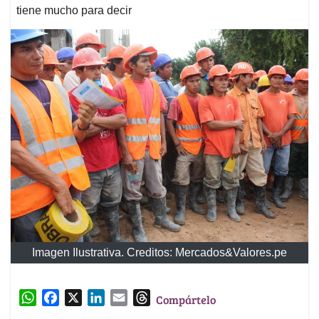
tiene mucho para decir
Imagen Ilustrativa. Creditos: Mercados&Valores.pe
W
F
X
L
E
T
Compártelo
h
a
i
m
h