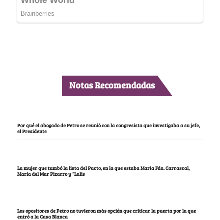
Notas Recomendadas
Por qué el abogado de Petro se reunió con la congresista que investigaba a su jefe,
el Presidente
La mujer que tumbó la lista del Pacto, en la que estaba María Fda. Carrascal,
María del Mar Pizarro y “Lalis
Los opositores de Petro no tuvieron más opción que criticar la puerta por la que
entró a la Casa Blanca