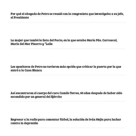
Por qué el abogado de Petro se reunió con la congresista que investigaba a su jefe,
el Presidente
La mujer que tumbó la lista del Pacto, en la que estaba María Fda. Carrascal,
María del Mar Pizarro y “Lalis
Los opositores de Petro no tuvieron más opción que criticar la puerta por la que
entró a la Casa Blanca
Así encontraron el cuerpo del cura Camilo Torres, 60 años después de haber sido
escondido por un general del Ejército
Regresar a la radio para comentar fútbol, la solución de Iván Mejía para luchar
contra la depresión