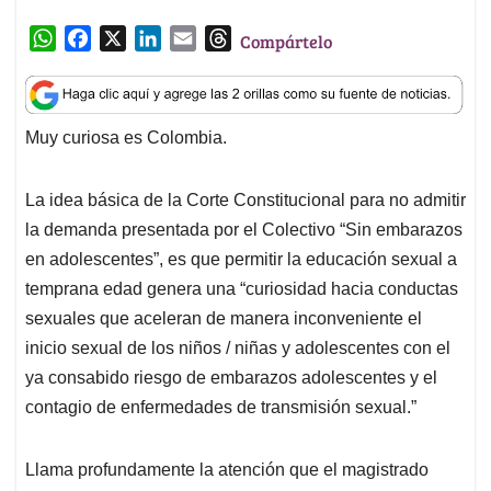
W
F
X
L
E
T
Compártelo
h
a
i
m
h
a
c
n
a
r
t
e
k
i
e
Muy curiosa es Colombia.
s
b
e
l
a
A
o
d
d
p
o
I
s
La idea básica de la Corte Constitucional para no admitir
p
k
n
la demanda presentada por el Colectivo “Sin embarazos
en adolescentes”, es que permitir la educación sexual a
temprana edad genera una “curiosidad hacia conductas
sexuales que aceleran de manera inconveniente el
inicio sexual de los niños / niñas y adolescentes con el
ya consabido riesgo de embarazos adolescentes y el
contagio de enfermedades de transmisión sexual.”
Llama profundamente la atención que el magistrado