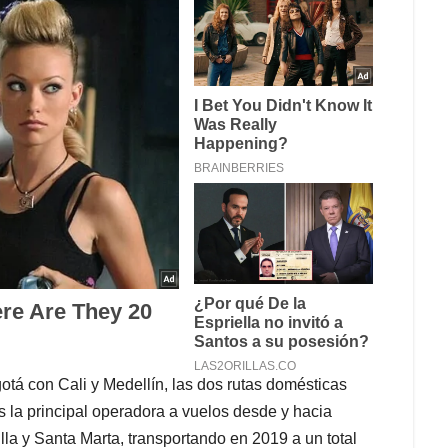
tá con Cali y Medellín, las dos rutas domésticas
la principal operadora a vuelos desde y hacia
a y Santa Marta, transportando en 2019 a un total
manteniendo el primer puesto en dicho mercado al
mente conocida como LAN Colombia, pero
la cual fue comprada por la chilena Linea Aerea
a, que cuenta con un total de 17 aeronaves y que
s Unidos. En el 2019 transportó 6 millones de