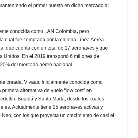
 20% del mercado aéreo nacional.
te creada, Vivaair. Inicialmente conocida como
primera alternativa de vuelo “low cost” en
edellín, Bogotá y Santa Marta, desde los cuales
nales. Actualmente tiene 15 aeronaves activas y
 Neo, con los que proyecta un crecimiento de casi el
vicios y Facilitación Logística Integral, la cual
iva de conexión entre ciudades pequeñas y ciudades
encuentra en el Puente Aéreo del Aeropuerto
na flota de 21 aviones ATR, la mayoría con
ansportó 2 millones de pasajeros, el doble de los
rcado nacional operando llegando a 20 destinos,
LATAM no pueden aterrizar.