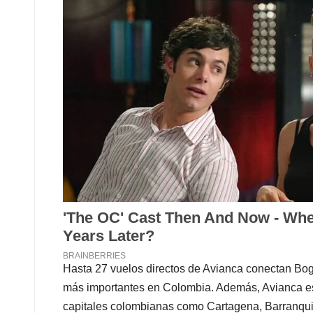
Hasta 27 vuelos directos de Avianca conectan Bogo
más importantes en Colombia. Además, Avianca es 
capitales colombianas como Cartagena, Barranquill
de 16 millones de pasajeros dentro de Colombia, 
dominar el 53.8% de las operaciones en el país.
En segundo lugar, se encuentra LATAM, antigua
originariamente constituida como AIRES en 1981, 
Nacional-LAN en 2011. Hoy es su filial en Colombi
vuela a 23 destinos en Colombia, México y Estado