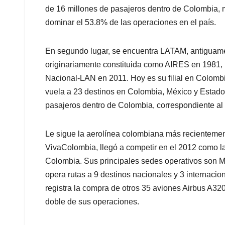
pasajeros dentro de Colombia, correspondiente al
Le sigue la aerolínea colombiana más recientemen
VivaColombia, llegó a competir en el 2012 como la 
Colombia. Sus principales sedes operativos son M
opera rutas a 9 destinos nacionales y 3 internacio
registra la compra de otros 35 aviones Airbus A320
doble de sus operaciones.
Le sigue EasyFly, acrónimo de Empresa Aérea de Ser
empezó a volar en el año 2007 como una alternat
intermedias. Su base y centro de operaciones se 
Internacional El Dorado (BOG) de Bogotá. Tiene u
capacidad de 48 pasajeros, con los que en 2019 tr
registrados en el 2016. Hoy controla el 8% del me
muchos a los que aviones como los de Avianca o 