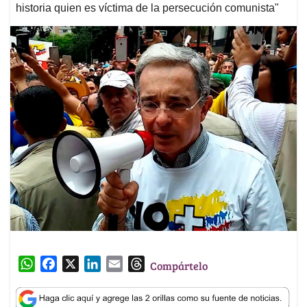
historia quien es víctima de la persecución comunista"
W
F
X
L
E
T
Compártelo
h
a
i
m
h
a
c
n
a
r