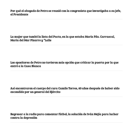
Por qué el abogado de Petro se reunió con la congresista que investigaba a su jefe,
el Presidente
La mujer que tumbó la lista del Pacto, en la que estaba María Fda. Carrascal,
María del Mar Pizarro y “Lalis
Los opositores de Petro no tuvieron más opción que criticar la puerta por la que
entró a la Casa Blanca
Así encontraron el cuerpo del cura Camilo Torres, 60 años después de haber sido
escondido por un general del Ejército
Regresar a la radio para comentar fútbol, la solución de Iván Mejía para luchar
contra la depresión