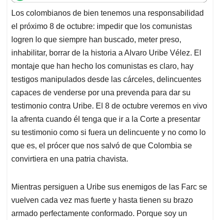
t
e
k
i
e
Los colombianos de bien tenemos una responsabilidad
s
b
e
l
a
el próximo 8 de octubre: impedir que los comunistas
A
o
d
d
p
o
I
s
logren lo que siempre han buscado, meter preso,
p
k
n
inhabilitar, borrar de la historia a Alvaro Uribe Vélez. El
montaje que han hecho los comunistas es claro, hay
testigos manipulados desde las cárceles, delincuentes
capaces de venderse por una prevenda para dar su
testimonio contra Uribe. El 8 de octubre veremos en vivo
la afrenta cuando él tenga que ir a la Corte a presentar
su testimonio como si fuera un delincuente y no como lo
que es, el prócer que nos salvó de que Colombia se
convirtiera en una patria chavista.
Mientras persiguen a Uribe sus enemigos de las Farc se
vuelven cada vez mas fuerte y hasta tienen su brazo
armado perfectamente conformado. Porque soy un