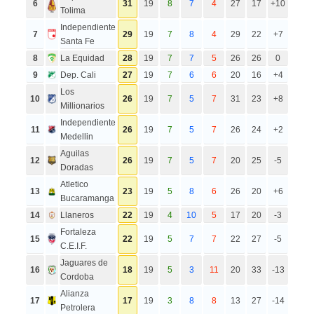
6
31
19
8
7
4
27
17
+10
Tolima
Independiente
7
29
19
7
8
4
29
22
+7
Santa Fe
8
La Equidad
28
19
7
7
5
26
26
0
9
Dep. Cali
27
19
7
6
6
20
16
+4
Los
10
26
19
7
5
7
31
23
+8
Millionarios
Independiente
11
26
19
7
5
7
26
24
+2
Medellin
Aguilas
12
26
19
7
5
7
20
25
-5
Doradas
Atletico
13
23
19
5
8
6
26
20
+6
Bucaramanga
14
Llaneros
22
19
4
10
5
17
20
-3
Fortaleza
15
22
19
5
7
7
22
27
-5
C.E.I.F.
Jaguares de
16
18
19
5
3
11
20
33
-13
Cordoba
Alianza
17
17
19
3
8
8
13
27
-14
Petrolera