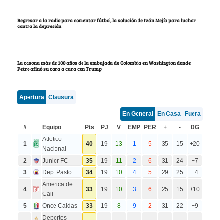
Regresar a la radio para comentar fútbol, la solución de Iván Mejía para luchar
contra la depresión
La casona más de 100 años de la embajada de Colombia en Washington donde
Petro afinó su cara a cara con Trump
Apertura
Clausura
En General
En Casa
Fuera
#
Equipo
Pts
PJ
V
EMP
PER
+
-
DG
Atletico
1
40
19
13
1
5
35
15
+20
Nacional
2
Junior FC
35
19
11
2
6
31
24
+7
3
Dep. Pasto
34
19
10
4
5
29
25
+4
America de
4
33
19
10
3
6
25
15
+10
Cali
5
Once Caldas
33
19
8
9
2
31
22
+9
Deportes