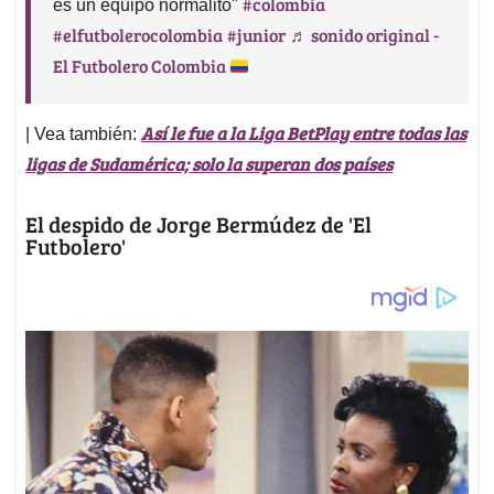
#colombia
es un equipo normalito"
#elfutbolerocolombia
#junior
♬ sonido original -
El Futbolero Colombia
Así le fue a la Liga BetPlay entre todas las
| Vea también:
ligas de Sudamérica; solo la superan dos países
El despido de Jorge Bermúdez de 'El
Futbolero'