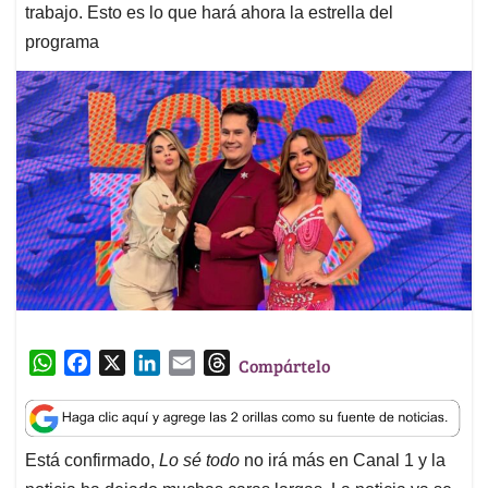
trabajo. Esto es lo que hará ahora la estrella del
programa
W
F
X
L
E
T
Compártelo
h
a
i
m
h
a
c
n
a
r
t
e
k
i
e
Está confirmado,
Lo sé todo
no irá más en Canal 1 y la
s
b
e
l
a