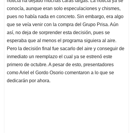
noticia ha dejado muchas caras largas. La noticia ya se
A
o
d
d
p
o
I
s
conocía, aunque eran solo especulaciones y chismes,
p
k
n
pues no había nada en concreto. Sin embargo, era algo
que se veía venir con la compra del Grupo Prisa. Aún
así, no deja de sorprender esta decisión, pues se
esperaba que al menos el programa siguiera al aire.
Pero la decisión final fue sacarlo del aire y conseguir de
inmediato un reemplazo el cual ya se estrenó este
primero de octubre. A pesar de esto, presentadores
como Ariel el Gordo Osorio comentaron a lo que se
dedicarán por ahora.