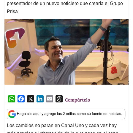
presentador de un nuevo noticiero que crearía el Grupo
Prisa
W
F
X
L
E
T
Compártelo
h
a
i
m
h
a
c
n
a
r
t
e
k
i
e
Los cambios no paran en Canal Uno y cada vez hay
s
b
e
l
a