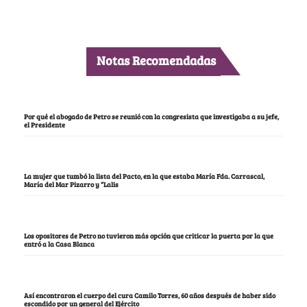
Notas Recomendadas
Por qué el abogado de Petro se reunió con la congresista que investigaba a su jefe,
el Presidente
La mujer que tumbó la lista del Pacto, en la que estaba María Fda. Carrascal,
María del Mar Pizarro y “Lalis
Los opositores de Petro no tuvieron más opción que criticar la puerta por la que
entró a la Casa Blanca
Así encontraron el cuerpo del cura Camilo Torres, 60 años después de haber sido
escondido por un general del Ejército