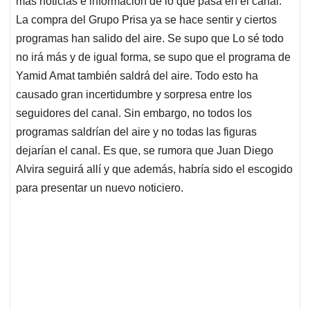
más noticias e información de lo que pasa en el canal.
A
o
d
d
p
o
I
s
La compra del Grupo Prisa ya se hace sentir y ciertos
p
k
n
programas han salido del aire. Se supo que Lo sé todo
no irá más y de igual forma, se supo que el programa de
Yamid Amat también saldrá del aire. Todo esto ha
causado gran incertidumbre y sorpresa entre los
seguidores del canal. Sin embargo, no todos los
programas saldrían del aire y no todas las figuras
dejarían el canal. Es que, se rumora que Juan Diego
Alvira seguirá allí y que además, habría sido el escogido
para presentar un nuevo noticiero.