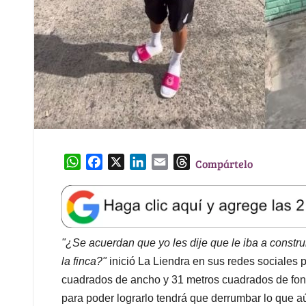
W
F
X
L
E
T
Compártelo
h
a
i
m
h
a
c
n
a
r
t
e
k
i
e
s
b
e
l
a
A
o
d
d
"¿Se acuerdan que yo les dije que le iba a constr
p
o
I
s
la finca?"
inició La Liendra en sus redes sociales 
p
k
n
cuadrados de ancho y 31 metros cuadrados de fond
para poder lograrlo tendrá que derrumbar lo que a