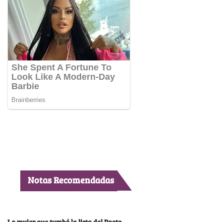
Notas Recomendadas
La mujer que tumbó la lista del Pacto,