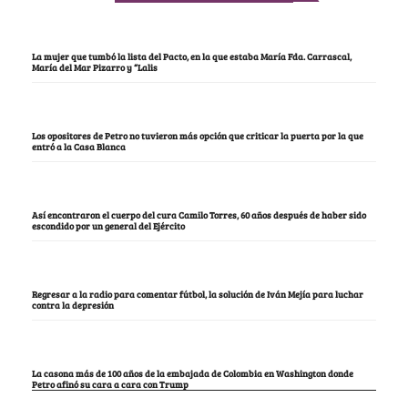
La mujer que tumbó la lista del Pacto, en la que estaba María Fda. Carrascal,
María del Mar Pizarro y “Lalis
Los opositores de Petro no tuvieron más opción que criticar la puerta por la que
entró a la Casa Blanca
Así encontraron el cuerpo del cura Camilo Torres, 60 años después de haber sido
escondido por un general del Ejército
Regresar a la radio para comentar fútbol, la solución de Iván Mejía para luchar
contra la depresión
La casona más de 100 años de la embajada de Colombia en Washington donde
Petro afinó su cara a cara con Trump