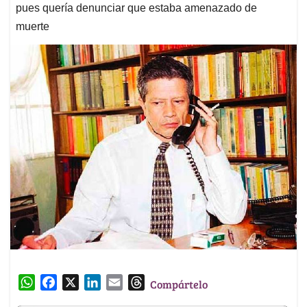
pues quería denunciar que estaba amenazado de
muerte
W
F
X
L
E
T
Compártelo
h
a
i
m
h