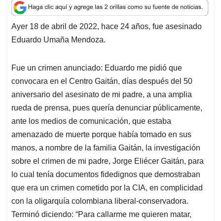
a
c
n
a
r
t
e
k
i
e
Ayer 18 de abril de 2022, hace 24 años, fue asesinado
s
b
e
l
a
Eduardo Umaña Mendoza.
A
o
d
d
p
o
I
s
p
k
n
Fue un crimen anunciado: Eduardo me pidió que
convocara en el Centro Gaitán, días después del 50
aniversario del asesinato de mi padre, a una amplia
rueda de prensa, pues quería denunciar públicamente,
ante los medios de comunicación, que estaba
amenazado de muerte porque había tomado en sus
manos, a nombre de la familia Gaitán, la investigación
sobre el crimen de mi padre, Jorge Eliécer Gaitán, para
lo cual tenía documentos fidedignos que demostraban
que era un crimen cometido por la CIA, en complicidad
con la oligarquía colombiana liberal-conservadora.
Terminó diciendo: “Para callarme me quieren matar,