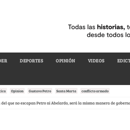
DER
DEPORTES
OPINIÓN
VIDEOS
EDIC
tica
Opinion
Gustavo Petro
Santa Marta
conflicto armado
que no escapan Petro ni Abelardo, será la misma manera de gobernar