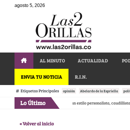
agosto 5, 2026
AL MINUTO
ACTUALIDAD
PO
ENVIA TU NOTICIA
R.I.N.
Etiquetas Principales
opinión
Abelardo de la Espriella
polí
Lo Último
ie en Bogotá
Uribe impuso un estilo personalista, caudillista del 
« Volver al inicio