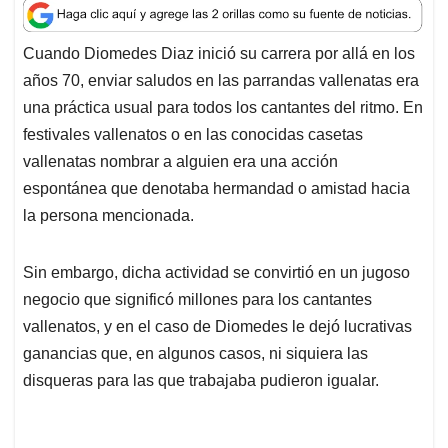
a
c
n
a
r
t
e
k
i
e
Cuando Diomedes Diaz inició su carrera por allá en los
s
b
e
l
a
años 70, enviar saludos en las parrandas vallenatas era
A
o
d
d
p
o
I
s
una práctica usual para todos los cantantes del ritmo. En
p
k
n
festivales vallenatos o en las conocidas casetas
vallenatas nombrar a alguien era una acción
espontánea que denotaba hermandad o amistad hacia
la persona mencionada.
Sin embargo, dicha actividad se convirtió en un jugoso
negocio que significó millones para los cantantes
vallenatos, y en el caso de Diomedes le dejó lucrativas
ganancias que, en algunos casos, ni siquiera las
disqueras para las que trabajaba pudieron igualar.