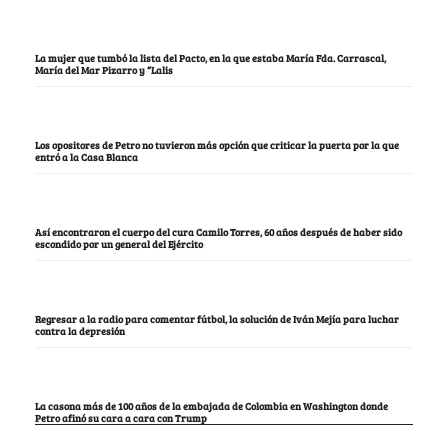
La mujer que tumbó la lista del Pacto, en la que estaba María Fda. Carrascal,
María del Mar Pizarro y “Lalis
Los opositores de Petro no tuvieron más opción que criticar la puerta por la que
entró a la Casa Blanca
Así encontraron el cuerpo del cura Camilo Torres, 60 años después de haber sido
escondido por un general del Ejército
Regresar a la radio para comentar fútbol, la solución de Iván Mejía para luchar
contra la depresión
La casona más de 100 años de la embajada de Colombia en Washington donde
Petro afinó su cara a cara con Trump