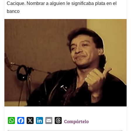
Cacique. Nombrar a alguien le significaba plata en el
banco
W
F
X
L
E
T
Compártelo
h
a
i
m
h