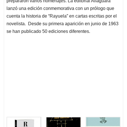
p
o
I
s
prepararon varios homenajes. La editorial Alfaguara
p
k
n
lanzó una edición conmemorativa con un prólogo que
cuenta la historia de “Rayuela” en cartas escritas por el
novelista. Desde su primera aparición en junio de 1963
se han publicado 50 ediciones diferentes.