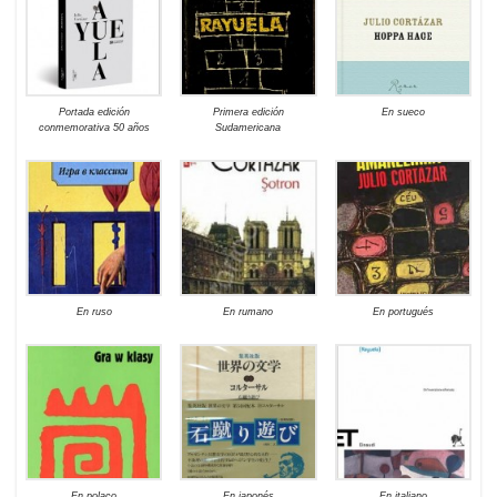
Portada edición
Primera edición
En sueco
conmemorativa 50 años
Sudamericana
En ruso
En rumano
En portugués
En polaco
En japonés
En italiano