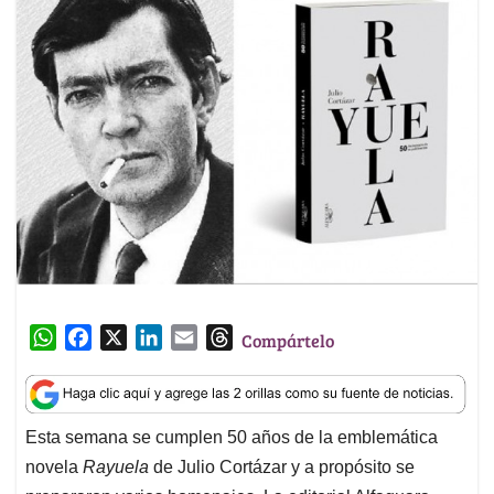
W
F
X
L
E
T
Compártelo
h
a
i
m
h
a
c
n
a
r
t
e
k
i
e
Esta semana se cumplen 50 años de la emblemática
s
b
e
l
a
novela
Rayuela
de Julio Cortázar y a propósito se
A
o
d
d