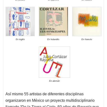
En inglés
En holandés
En francés
En alemán
Así mismo 55 artistas de diferentes disciplinas
organizaron en México un proyecto multidisciplinario
llamado
“De la Tierra al Cielo. 50 años de Rayuela
que