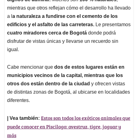
A
o
d
d
p
o
I
s
mientras que otros reflejan cómo el desarrollo ha llevado
p
k
n
a l
a naturaleza a fundirse con el cemento de los
edificios y el asfalto de las carreteras.
Le presentamos
cuatro miradores cerca de Bogotá
donde podrá
disfrutar de vistas únicas y llevarse un recuerdo sin
igual.
Cabe mencionar que
dos de estos lugares están en
municipios vecinos de la capital, mientras que los
otros dos están dentro de la ciudad
y ofrecen vistas
de distintas zonas de Bogotá, al ubicarse en localidades
diferentes.
Estos son todos los exóticos animales que
| Vea también:
puede conocer en Piscilago: avestruz, tigre, jaguar y
más