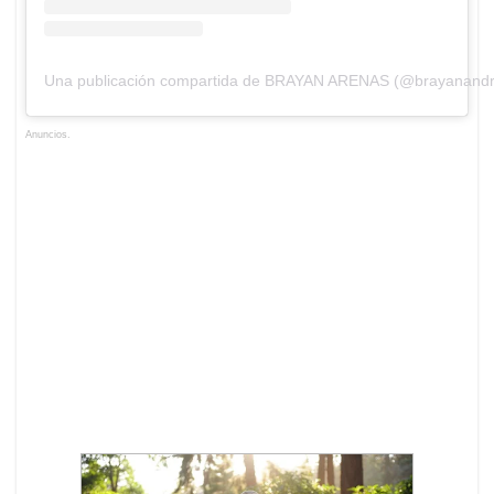
Una publicación compartida de BRAYAN ARENAS (@brayanandr
Anuncios.