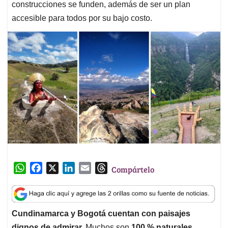
construcciones se funden, además de ser un plan
accesible para todos por su bajo costo.
W
F
X
L
E
T
Compártelo
h
a
i
m
h
a
c
n
a
r
t
e
k
i
e
Cundinamarca y Bogotá cuentan con paisajes
s
b
e
l
a
dignos de admirar.
Muchos son
100 % naturales
,