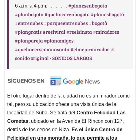
#planesenbogota
6 a.m. a 4 p.m. . . . . . . . .
#planbogota
#quehacerenbogota
#planesbogotá
#entrenubes
#parqueentrenubes
#bogotà
#plangratis
#reelvíral
#reelsinsta
#miradores
#planpareja
#planamigos
#quehacersemanasanta
#elmejormirador
♬
sonido original - SONIDOS LARGOS
El otro lugar dentro de la ciudad no es un mirador como
tal, pero su ubicación ofrece una vista única de la
localidad de Suba. Se trata de
l Centro Felicidad Las
Cometas,
ubicado en la Avenida El Rincón con 127,
detrás de los cerros de Niza.
Es el único Centro de
Felicidad en una montaña, lo que permite a los