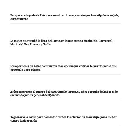
Por qué el abogado de Petro se reunió con la congresista que investigaba a su jefe,
el Presidente
La mujer que tumbó la lista del Pacto, en la que estaba María Fda. Carrascal,
María del Mar Pizarro y “Lalis
Los opositores de Petro no tuvieron más opción que criticar la puerta por la que
entró a la Casa Blanca
Así encontraron el cuerpo del cura Camilo Torres, 60 años después de haber sido
escondido por un general del Ejército
Regresar a la radio para comentar fútbol, la solución de Iván Mejía para luchar
contra la depresión