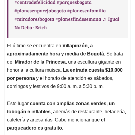
#centrodefelicidad
#parquesbogota
#planesenparejabogota
#planesenfamilia
#miradoresbogota
#planesfindesemana
♬ Igual
No Debo - Erich
El último se encuentra en
Villapinzón, a
aproximadamente hora y media de Bogotá.
Se trata
del
Mirador de la Princesa
, una escultura gigante en
honor a la cultura muisca.
La entrada cuesta $10.000
por persona
y el horario de atención es sábados,
domingos y festivos de 9:00 a. m. a 5:30 p. m.
Este lugar
cuenta con amplias zonas verdes, un
tobogán e inflables
, además de restaurante, heladería,
cafetería y artesanías. Cabe mencionar que
el
parqueadero es gratuito.