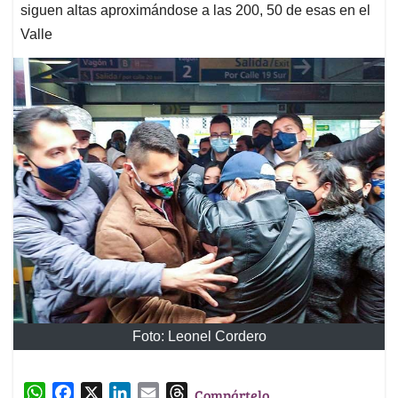
siguen altas aproximándose a las 200, 50 de esas en el
Valle
Foto: Leonel Cordero
W
F
X
L
E
T
Compártelo