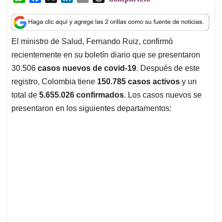
h
a
i
m
h
a
c
n
a
r
t
e
k
i
e
El ministro de Salud, Fernando Ruiz, confirmó
s
b
e
l
a
recientemente en su boletín diario que se presentaron
A
o
d
d
p
o
I
s
30.506
casos nuevos de covid-19
. Después de este
p
k
n
registro, Colombia tiene
150.785 casos activos
y un
total de
5.655.026 confirmados
. Los casos nuevos se
presentaron en los siguientes departamentos: