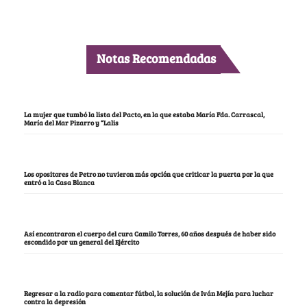
Notas Recomendadas
La mujer que tumbó la lista del Pacto, en la que estaba María Fda. Carrascal,
María del Mar Pizarro y “Lalis
Los opositores de Petro no tuvieron más opción que criticar la puerta por la que
entró a la Casa Blanca
Así encontraron el cuerpo del cura Camilo Torres, 60 años después de haber sido
escondido por un general del Ejército
Regresar a la radio para comentar fútbol, la solución de Iván Mejía para luchar
contra la depresión