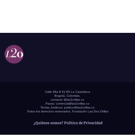
Calle 98a # 51-69 La Castellana
Bogotá, Colombia.
contacto @las2orillas.co
Pauta:
comercial@las2orillas.co
Temas Juridicos:
juridico@las2orillas.co
Todos los derechos reservados. Fundación Las Dos Orillas
¿Quiénes somos?
Política de Privacidad