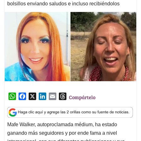
bolsillos enviando saludos e incluso recibiéndolos
W
F
X
L
E
T
Compártelo
h
a
i
m
h
a
c
n
a
r
t
e
k
i
e
Mafe Walker, autoproclamada médium, ha estado
s
b
e
l
a
ganando más seguidores y por ende fama a nivel
A
o
d
d