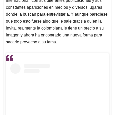
p
o
I
s
internacional, con sus diferentes publicaciones y sus
p
k
n
constantes apariciones en medios y diversos lugares
donde la buscan para entrevistarla. Y aunque pareciese
que todo esto fuese algo que le sale gratis a quien la
invita, realmente la colombiana le tiene un precio a su
imagen y ahora ha encontrado una nueva forma para
sacarle provecho a su fama.