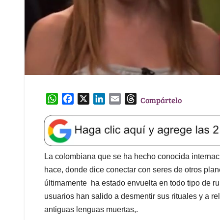
W
F
X
L
E
T
Compártelo
h
a
i
m
h
a
c
n
a
r
t
e
k
i
e
s
b
e
l
a
A
o
d
d
La colombiana que se ha hecho conocida internacio
p
o
I
s
hace, donde dice conectar con seres de otros plane
p
k
n
últimamente ha estado envuelta en todo tipo de ru
usuarios han salido a desmentir sus rituales y a r
antiguas lenguas muertas,.