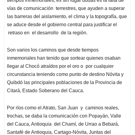
tiempos inmemoriales, es sin lugar dudas es la falta de
A
o
d
d
p
o
I
s
vías de comunicación terrestres, que ayuden a superar
p
k
n
las barreras del aislamiento, el clima y la topografía, que
se aduce desde el gobierno central para justificar el
retraso en el desarrollo de la región.
Son varios los caminos que desde tiempos
inmemoriales han tenido que sortear quienes osaban
llegar al Chocó atraídos por el oro o por cualquier
circunstancia teniendo como punto de destino Nóvita y
Quibdó las principales poblaciones de la Provincia de
Citará, Estado Soberano del Cauca.
Por ríos como el Atrato, San Juan y caminos reales,
trochas, se daba la comunicación con Popayán, Valle
del Cauca, Antioquia del Chamí, de Urrao a Bebarà,
Santafé de Antioquia, Cartago-Nóvita, Juntas del