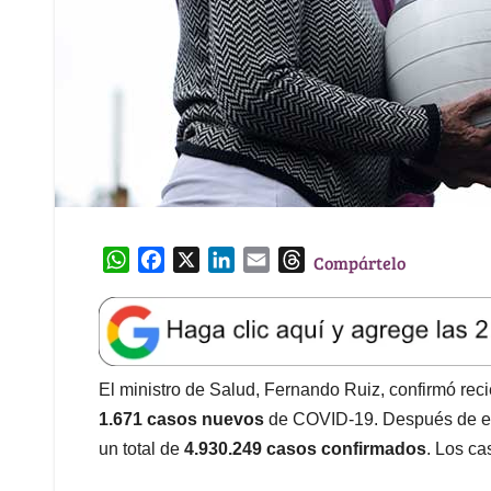
W
F
X
L
E
T
Compártelo
h
a
i
m
h
a
c
n
a
r
t
e
k
i
e
s
b
e
l
a
A
o
d
d
El ministro de Salud, Fernando Ruiz, confirmó rec
p
o
I
s
1.671 casos nuevos
de COVID-19. Después de est
p
k
n
un total de
4.930.249 casos confirmados
. Los ca