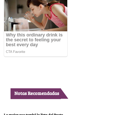
Notas Recomendadas
La mujer que tumbó la lista del Pacto,