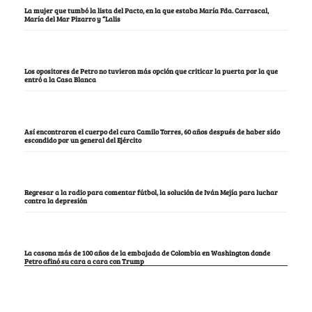
La mujer que tumbó la lista del Pacto, en la que estaba María Fda. Carrascal,
María del Mar Pizarro y “Lalis
Los opositores de Petro no tuvieron más opción que criticar la puerta por la que
entró a la Casa Blanca
Así encontraron el cuerpo del cura Camilo Torres, 60 años después de haber sido
escondido por un general del Ejército
Regresar a la radio para comentar fútbol, la solución de Iván Mejía para luchar
contra la depresión
La casona más de 100 años de la embajada de Colombia en Washington donde
Petro afinó su cara a cara con Trump