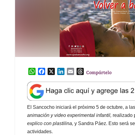
W
F
X
L
E
T
Compártelo
h
a
i
m
h
a
c
n
a
r
t
e
k
i
e
s
b
e
l
a
A
o
d
d
El Sancocho iniciará el próximo 5 de octubre, a las
p
o
I
s
animación y video experimental infantil,
realizado 
p
k
n
explico con plastilina
,
y Sandra Páez. Esto será s
e
actividades.