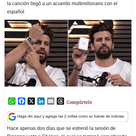
la canción llegó a un acuerdo multimillonario con el
español
W
F
X
L
E
T
Compártelo
h
a
i
m
h
a
c
n
a
r
t
e
k
i
e
Hace apenas dos días que se estrenó la sesión de
s
b
e
l
a