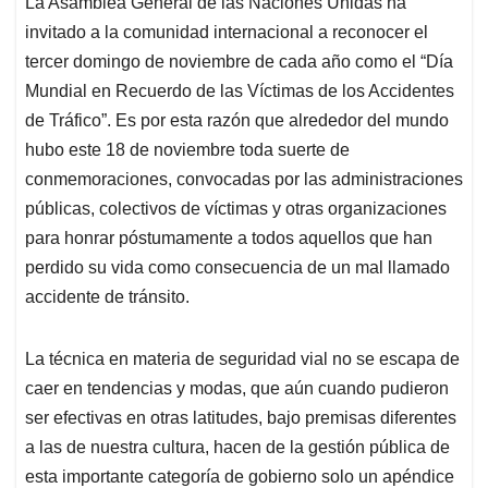
La Asamblea General de las Naciones Unidas ha
s
b
e
l
a
invitado a la comunidad internacional a reconocer el
A
o
d
d
p
o
I
s
tercer domingo de noviembre de cada año como el “Día
p
k
n
Mundial en Recuerdo de las Víctimas de los Accidentes
de Tráfico”. Es por esta razón que alrededor del mundo
hubo este 18 de noviembre toda suerte de
conmemoraciones, convocadas por las administraciones
públicas, colectivos de víctimas y otras organizaciones
para honrar póstumamente a todos aquellos que han
perdido su vida como consecuencia de un mal llamado
accidente de tránsito.
La técnica en materia de seguridad vial no se escapa de
caer en tendencias y modas, que aún cuando pudieron
ser efectivas en otras latitudes, bajo premisas diferentes
a las de nuestra cultura, hacen de la gestión pública de
esta importante categoría de gobierno solo un apéndice