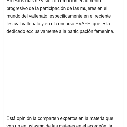
En estos días he visto con emoción el aumento
s
b
e
l
a
progresivo de la participación de las mujeres en el
A
o
d
d
p
o
I
s
mundo del vallenato, específicamente en el reciente
p
k
n
festival vallenato y en el concurso EVAFE, que está
dedicado exclusivamente a la participación femenina.
Está opinión la comparten expertos en la materia que
ven un entusiasmo de las mujeres en el acordeón, la