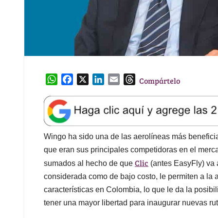
W
F
X
L
E
T
Compártelo
h
a
i
m
h
a
c
n
a
r
t
e
k
i
e
s
b
e
l
a
A
o
d
d
Wingo ha sido una de las aerolíneas más beneficiad
p
o
I
s
que eran sus principales competidoras en el merc
p
k
n
Clic
sumados al hecho de que
(antes EasyFly) va 
considerada como de bajo costo, le permiten a la ae
características en Colombia, lo que le da la posib
tener una mayor libertad para inaugurar nuevas rut