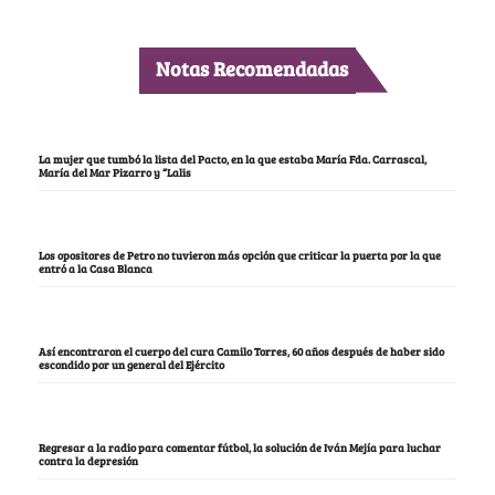
Notas Recomendadas
La mujer que tumbó la lista del Pacto, en la que estaba María Fda. Carrascal,
María del Mar Pizarro y “Lalis
Los opositores de Petro no tuvieron más opción que criticar la puerta por la que
entró a la Casa Blanca
Así encontraron el cuerpo del cura Camilo Torres, 60 años después de haber sido
escondido por un general del Ejército
Regresar a la radio para comentar fútbol, la solución de Iván Mejía para luchar
contra la depresión