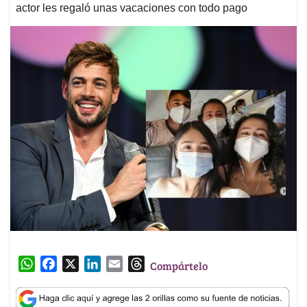
actor les regaló unas vacaciones con todo pago
W
F
X
L
E
T
Compártelo
h
a
i
m
h
a
c
n
a
r