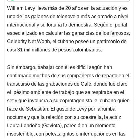
t
e
k
i
e
William Levy lleva más de 20 años en la actuación y es
s
b
e
l
a
uno de los galanes de telenovela más aclamado a nivel
A
o
d
d
p
o
I
s
internacional y su fortuna lo demuestra. Según el portal
p
k
n
especializado en calcular las ganancias de los famosos,
Celebrity Net Worth, el cubano posee un patrimonio de
casi 31 mil millones de pesos colombianos.
Sin embargo, trabajar con él es difícil según han
confirmado muchos de sus compañeros de reparto en el
transcurso de las grabaciones de Café, donde fue claro
el pésimo ambiente de trabajo que se respiraba en el
set y que involucra a su coprotagonista, el cubano quien
hace de Sebastián. El gusto de Levy por la rumba
nocturna y que la relación con su coestrella, la actriz
Laura Londoño (Gaviota), pareció en un momento
insostenible, con peleas, gritos e interrupciones en las