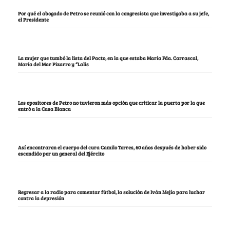
Por qué el abogado de Petro se reunió con la congresista que investigaba a su jefe,
el Presidente
La mujer que tumbó la lista del Pacto, en la que estaba María Fda. Carrascal,
María del Mar Pizarro y “Lalis
Los opositores de Petro no tuvieron más opción que criticar la puerta por la que
entró a la Casa Blanca
Así encontraron el cuerpo del cura Camilo Torres, 60 años después de haber sido
escondido por un general del Ejército
Regresar a la radio para comentar fútbol, la solución de Iván Mejía para luchar
contra la depresión