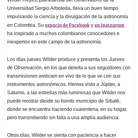
s
b
e
l
a
Universidad Sergio Arboleda, lleva un buen tiempo
A
o
d
d
p
o
I
s
impulsando la ciencia y la divulgación de la astronomía
p
k
n
espacio de Facebook
en Instagram
en Colombia. Su
y
ha inspirado a muchos colombianos conocedores e
inexpertos en este campo de la astronomía.
Los días jueves Wilder produce y presenta los
Jueves
de Observación
, en los que deleita a sus seguidores con
transmisiones
webcam
en vivo de lo que ve con sus
instrumentos astronómicos. Hemos visto a Júpiter, a
Saturno, a las estrellas más luminosas que Wilder nos
puede mostrar desde su bonito municipio de Sibaté,
donde se encuentra haciendo cuarentena, en su hogar,
pero transmitiendo sin falta a una amplia audiencia.
Otros días, Wilder se sienta con paciencia a hacer