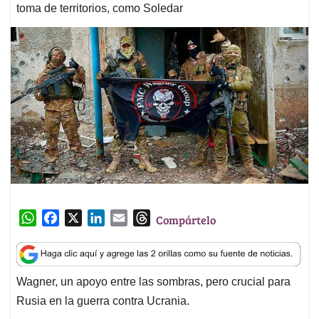
toma de territorios, como Soledar
W
F
X
L
E
T
Compártelo
h
a
i
m
h
a
c
n
a
r
t
e
k
i
e
Wagner, un apoyo entre las sombras, pero crucial para
s
b
e
l
a
Rusia en la guerra contra Ucrania.
A
o
d
d