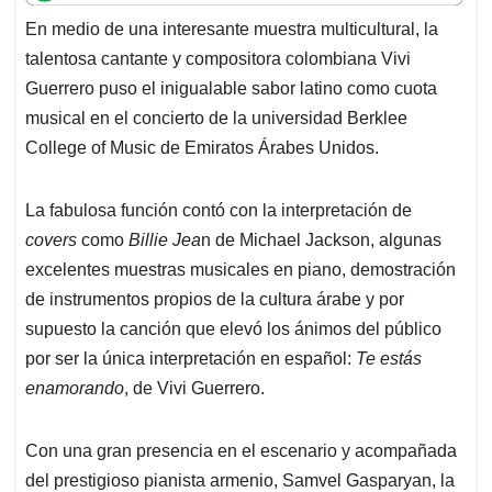
t
e
k
i
e
En medio de una interesante muestra multicultural, la
s
b
e
l
a
talentosa cantante y compositora colombiana Vivi
A
o
d
d
p
o
I
s
Guerrero puso el inigualable sabor latino como cuota
p
k
n
musical en el concierto de la universidad
Berklee
College of Music de Emiratos Árabes Unidos.
La fabulosa función contó con la interpretación de
covers
como
Billie Jea
n de Michael Jackson, algunas
excelentes muestras musicales en piano, demostración
de instrumentos propios de la cultura árabe y por
supuesto la canción que elevó los ánimos del público
por ser la única interpretación en español:
Te estás
enamorando
, de Vivi Guerrero.
Con una gran presencia en el escenario y acompañada
del prestigioso pianista armenio,
Samvel Gasparyan
, la