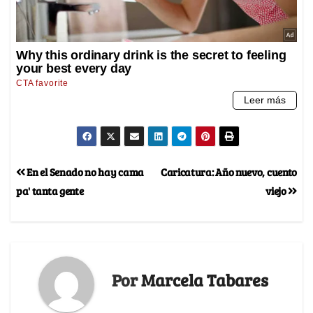
En el Senado no hay cama
Caricatura: Año nuevo, cuento
pa' tanta gente
viejo
Por
Marcela Tabares