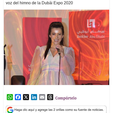
voz del himno de la Dubái Expo 2020
W
F
X
L
E
T
Compártelo
h
a
i
m
h
a
c
n
a
r